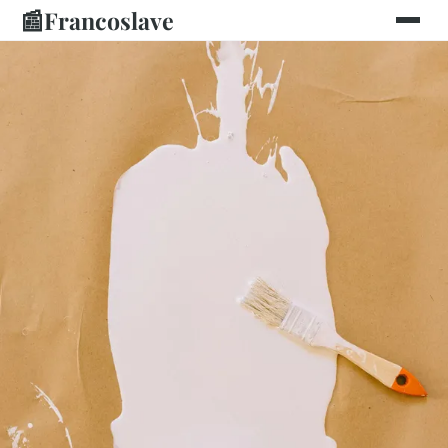
📰
Francoslave