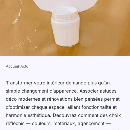
Accueil
›
Actu
ACTU
Transformez votre intérieur :
Transformer votre intérieur demande plus qu’un
simple changement d’apparence. Associer astuces
astuces déco et rénovation
déco modernes et rénovations bien pensées permet
efficaces
d’optimiser chaque espace, alliant fonctionnalité et
harmonie esthétique. Découvrez comment des choix
Eliott
•
4 décembre 2025
•
5 min de lecture
réfléchis — couleurs, matériaux, agencement —