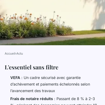
Accueil
›
Actu
ACTU
L'essentiel sans filtre
Achat dans le neuf : les atouts
méconnus de la VEFA
VEFA
: Un cadre sécurisé avec garantie
d’achèvement et paiements échelonnés selon
Gordon
•
05/06/2026 18:31
•
13 min de lecture
l’avancement des travaux
Frais de notaire réduits
: Passant de 8 % à 2-3