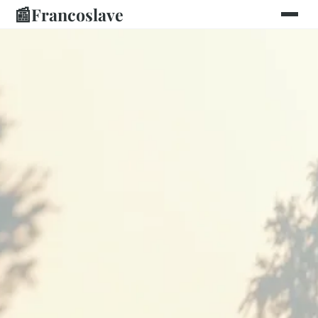
📰
Francoslave