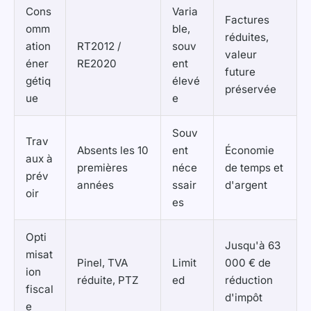
Cons
Varia
Factures
omm
ble,
réduites,
ation
RT2012 /
souv
valeur
éner
RE2020
ent
future
gétiq
élevé
préservée
ue
e
Souv
Trav
Absents les 10
ent
Économie
aux à
premières
néce
de temps et
prév
années
ssair
d'argent
oir
es
Opti
Jusqu'à 63
misat
Pinel, TVA
Limit
000 € de
ion
réduite, PTZ
ed
réduction
fiscal
d'impôt
e