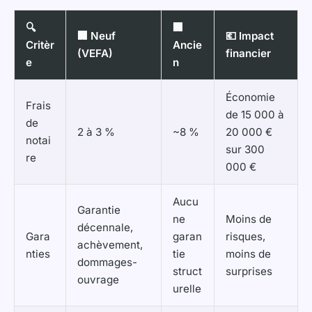
🔍
🏢
🏢 Neuf
💶 Impact
Critèr
Ancie
(VEFA)
financier
e
n
Économie
Frais
de 15 000 à
de
2 à 3 %
~8 %
20 000 €
notai
sur 300
re
000 €
Aucu
Garantie
ne
Moins de
décennale,
Gara
garan
risques,
achèvement,
nties
tie
moins de
dommages-
struct
surprises
ouvrage
urelle