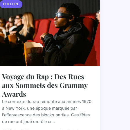
CULTURE
Voyage du Rap : Des Rues
aux Sommets des Grammy
Awards
Le contexte du rap remonte aux années 1970
à New York, une époque marquée par
l'effervescence des blocks parties. Ces fêtes
de rue ont joué un rôle cr...