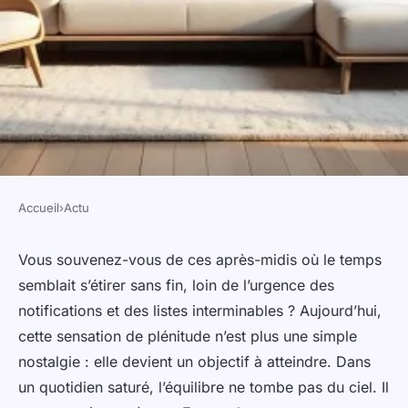
Accueil
›
Actu
ACTU
Accéder aux ressources
Vous souvenez-vous de ces après-midis où le temps
semblait s’étirer sans fin, loin de l’urgence des
indispensables pour un
notifications et des listes interminables ? Aujourd’hui,
lifestyle épanoui
cette sensation de plénitude n’est plus une simple
nostalgie : elle devient un objectif à atteindre. Dans
Gordon
•
18/05/2026 16:55
•
9 min de lecture
un quotidien saturé, l’équilibre ne tombe pas du ciel. Il