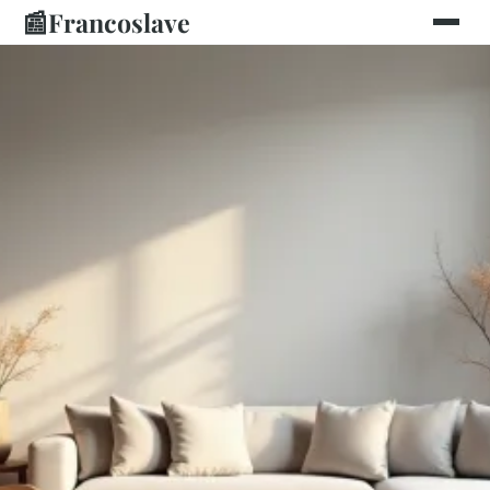
📰
Francoslave