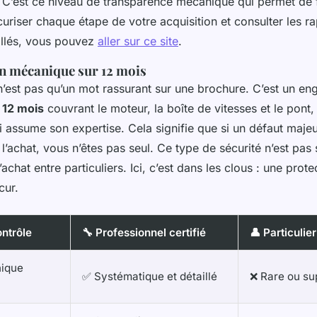
. C’est ce niveau de transparence mécanique qui permet de 
curiser chaque étape de votre acquisition et consulter les r
illés, vous pouvez
aller sur ce site
.
on mécanique sur 12 mois
n’est pas qu’un mot rassurant sur une brochure. C’est un en
e
12 mois
couvrant le moteur, la boîte de vitesses et le pont,
 assume son expertise. Cela signifie que si un défaut maje
 l’achat, vous n’êtes pas seul. Ce type de sécurité n’est pas
achat entre particuliers. Ici, c’est dans les clous : une protec
cur.
ontrôle
🔧 Professionnel certifié
👤 Particulier
nique
✅ Systématique et détaillé
❌ Rare ou sup