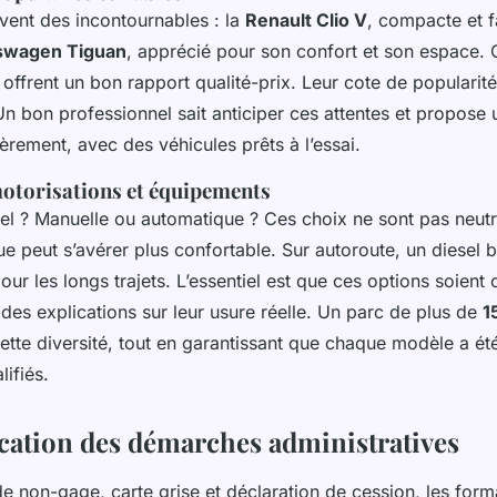
vent des incontournables : la
Renault Clio V
, compacte et f
swagen Tiguan
, apprécié pour son confort et son espace.
 offrent un bon rapport qualité-prix. Leur cote de popularité 
Un bon professionnel sait anticiper ces attentes et propose 
èrement, avec des véhicules prêts à l’essai.
motorisations et équipements
el ? Manuelle ou automatique ? Ces choix ne sont pas neutre
e peut s’avérer plus confortable. Sur autoroute, un diesel b
pour les longs trajets. L’essentiel est que ces options soient 
des explications sur leur usure réelle. Un parc de plus de
1
cette diversité, tout en garantissant que chaque modèle a ét
ifiés.
ication des démarches administratives
 de non-gage, carte grise et déclaration de cession, les form