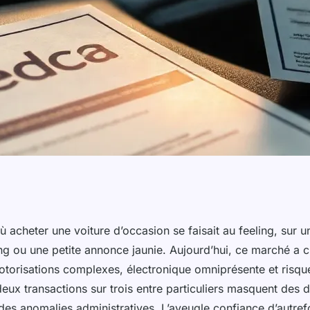
ons d'opter pour
où acheter une voiture d’occasion se faisait au feeling, sur
ng ou une petite annonce jaunie. Aujourd’hui, ce marché a 
ture d'occasion
motorisations complexes, électronique omniprésente et risqu
eux transactions sur trois entre particuliers masquent des 
es anomalies administratives. L’aveugle confiance d’autrefo