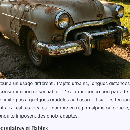
r a un usage différent : trajets urbains, longues distances
consommation raisonnable. C’est pourquoi un bon parc de 
 limite pas à quelques modèles au hasard. Il suit les tend
t aux réalités locales - comme en région alpine ou côtière,
onduite imposent des choix adaptés.
pulaires et fiables