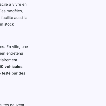
acile à vivre en
 Ces modèles,
facilite aussi la
un stock
s. En ville, une
ien entretenu
clairement
50 véhicules
é testé par des
alités peuvent