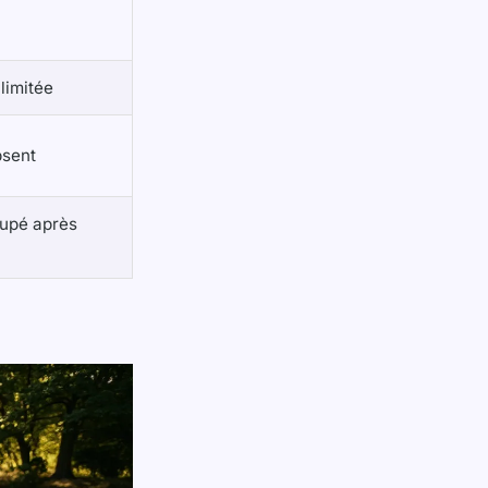
limitée
bsent
upé après