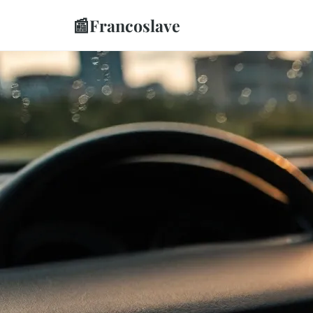
📰
Francoslave