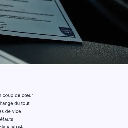
 un coup de cœur
changé du tout
es de vice
défauts
is a laissé