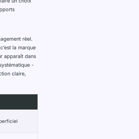
faire un choix
apports
gagement réel.
 c’est la marque
ur apparaît dans
 systématique -
tion claire,
erficiel