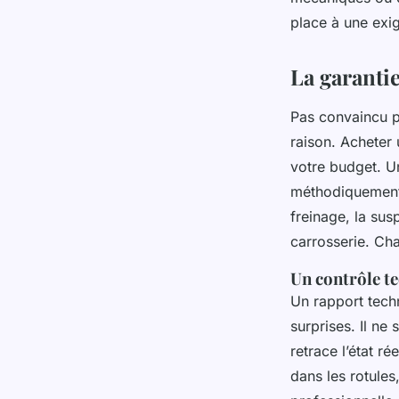
Dinaïs
•
21/04/2026 15:43
•
8 min de lecture
place à une exig
La garanti
Pas convaincu p
raison. Acheter 
votre budget. Un
méthodiquement 
freinage, la sus
carrosserie. Ch
Un contrôle t
Un rapport techn
surprises. Il ne
retrace l’état ré
dans les rotules