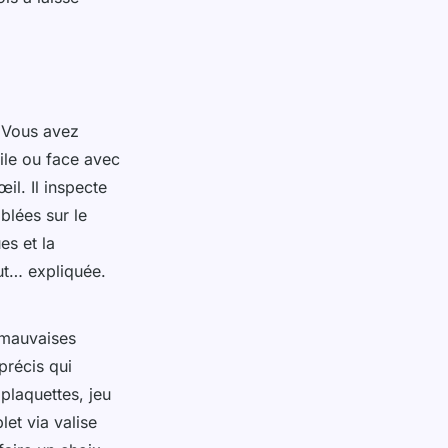
 Vous avez
ile ou face avec
il. Il inspecte
blées sur le
es et la
ut… expliquée.
s mauvaises
précis qui
 plaquettes, jeu
et via valise