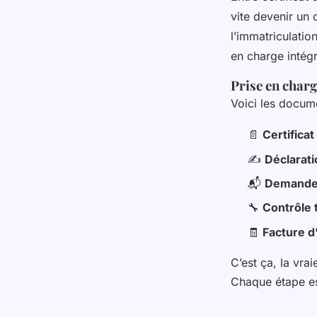
vite devenir un 
l’immatriculatio
en charge intég
Prise en char
Voici les docum
📄
Certificat
✍️
Déclarati
📬
Demande 
🔧
Contrôle 
🧾
Facture d
C’est ça, la vrai
Chaque étape es