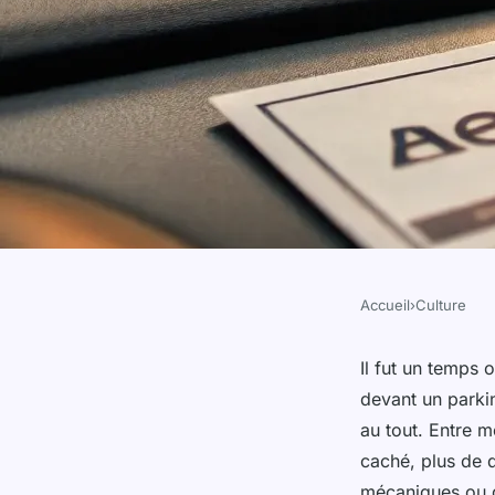
Accueil
›
Culture
CULTURE
Les meilleures rais
Il fut un temps 
devant un parki
aedca pour votre voi
au tout. Entre 
caché, plus de d
mécaniques ou d