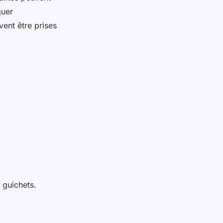
quer
ent être prises
s guichets.