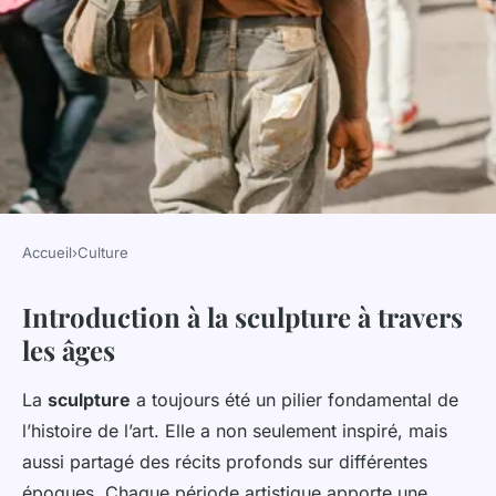
Accueil
›
Culture
CULTURE
Introduction à la sculpture à travers
Voyage à travers la sculpture :
les âges
de l'Antiquité à l'époque
contemporaine
La
sculpture
a toujours été un pilier fondamental de
l’histoire de l’art. Elle a non seulement inspiré, mais
Eliott
•
20 février 2025
•
7 min de lecture
aussi partagé des récits profonds sur différentes
époques. Chaque période artistique apporte une