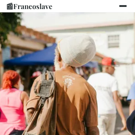
📰
Francoslave