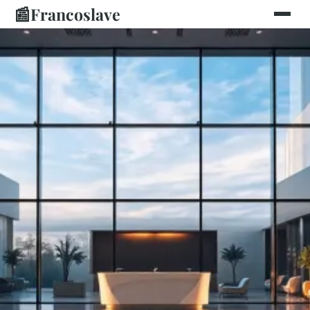
📰
Francoslave