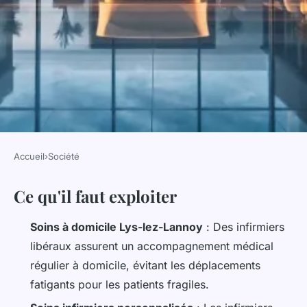
Accueil
›
Société
SOCIÉTÉ
Ce qu'il faut exploiter
Liste des meilleurs services de
soins infirmiers à Lys-lez-
Soins à domicile Lys-lez-Lannoy
: Des infirmiers
Lannoy
libéraux assurent un accompagnement médical
régulier à domicile, évitant les déplacements
Orion
•
23/04/2026 13:31
•
11 min de lecture
fatigants pour les patients fragiles.