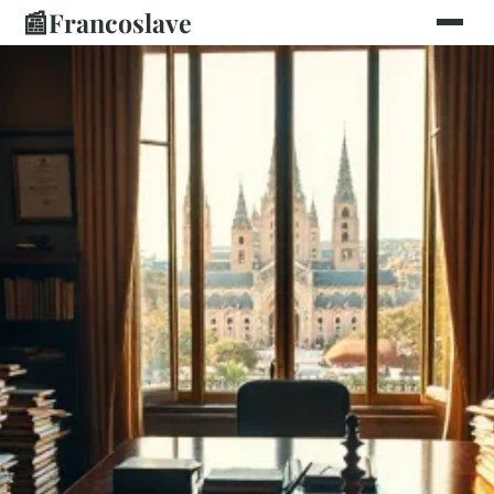
📰
Francoslave