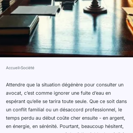
Accueil
›
Société
SOCIÉTÉ
Les compétences d’un avocat à
Attendre que la situation dégénère pour consulter un
avocat, c’est comme ignorer une fuite d’eau en
Toulouse pour vos droits
espérant qu’elle se tarira toute seule. Que ce soit dans
familiaux et professionnels
un conflit familial ou un désaccord professionnel, le
temps perdu au début coûte cher ensuite - en argent,
Orion
•
12/05/2026 20:54
•
9 min de lecture
en énergie, en sérénité. Pourtant, beaucoup hésitent,