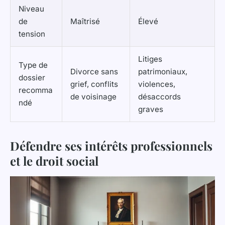
Niveau
de
Maîtrisé
Élevé
tension
Litiges
Type de
Divorce sans
patrimoniaux,
dossier
grief, conflits
violences,
recomma
de voisinage
désaccords
ndé
graves
Défendre ses intérêts professionnels
et le droit social