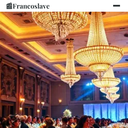
📰
Francoslave