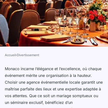
Accueil
›
Divertissement
DIVERTISSEMENT
Organisez des événements
Monaco incarne l’élégance et l’excellence, où chaque
événement mérite une organisation à la hauteur.
mémorables avec l'agence
Choisir une agence événementielle locale garantit une
événementielle à monaco
maîtrise parfaite des lieux et une expertise adaptée à
vos attentes. Que ce soit un mariage somptueux ou
Eliott
•
6 octobre 2025
•
7 min de lecture
un séminaire exclusif, bénéficiez d’un