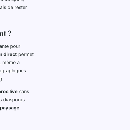
ais de rester
nt ?
ente pour
n direct
permet
le, même à
éographiques
g.
roc live
sans
es diasporas
paysage