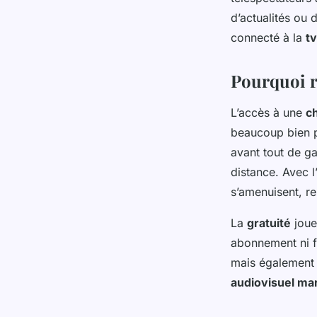
direct sur internet
d’actualités ou 
connecté à la
t
Eliott
•
20 janvier 2026
•
5 min de lecture
Pourquoi re
L’accès à une
c
beaucoup bien p
avant tout de ga
distance. Avec 
s’amenuisent, r
La
gratuité
joue
abonnement ni f
mais également 
audiovisuel ma