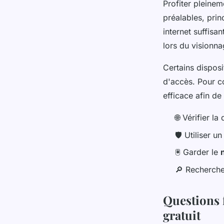
Profiter pleinem
préalables, prin
internet suffisa
lors du visionna
Certains disposi
d'accès. Pour c
efficace afin de
🌐 Vérifier la
🛡️ Utiliser u
🖲️ Garder le
🔎 Recherche
Questions 
gratuit