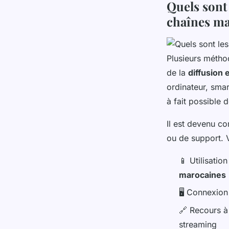
Quels sont
chaînes ma
Plusieurs méthod
de la
diffusion 
ordinateur, smar
à fait possible 
Il est devenu co
ou de support. V
📱 Utilisatio
marocaines
🖥️ Connexion
🔗 Recours à
streaming