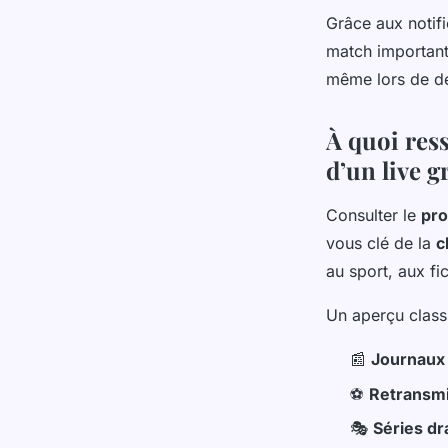
Grâce aux notifi
match important.
même lors de dé
À quoi res
d’un live g
Consulter le
pr
vous clé de la
c
au sport, aux fi
Un aperçu clas
📰
Journaux 
⚽
Retransmi
🎭
Séries d