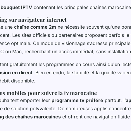
e
bouquet IPTV
contenant les principales chaînes marocaine
ing sur navigateur internet
ne une
chaîne comme 2m
ne nécessite souvent qu'une bon
ent. Les sites officiels ou partenaires proposent parfois le f
ence optimale. Ce mode de visionnage s’adresse principal
 PC ou Mac, recherchant un accès immédiat, sans installation
istent gratuitement les programmes en cours ainsi qu'un lect
usion en direct
. Bien entendu, la stabilité et la qualité varie
débit disponible.
ns mobiles pour suivre la tv marocaine
ouhaitent emporter leur
programme tv préféré
partout, l’
ap
re de solution polyvalente. De nombreuses applis concentre
ing des chaînes marocaines
et offrent une navigation fluide