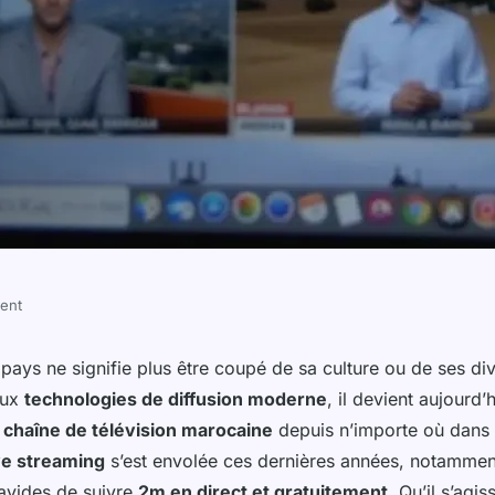
ment
it : comment
 pays ne signifie plus être coupé de sa culture ou de ses di
aux
technologies de diffusion moderne
, il devient aujourd’
on marocaine en
e
chaîne de télévision marocaine
depuis n’importe où dans
ve streaming
s’est envolée ces dernières années, notammen
 avides de suivre
2m en direct et gratuitement
. Qu’il s’agis