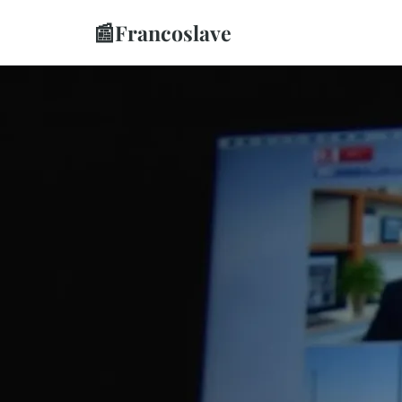
📰
Francoslave