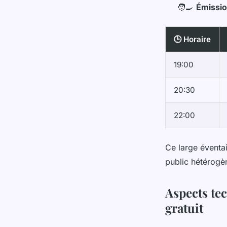
🧑‍🍳
Émissio
🕒 Horaire
19:00
20:30
22:00
Ce large éventai
public hétérogè
Aspects te
gratuit