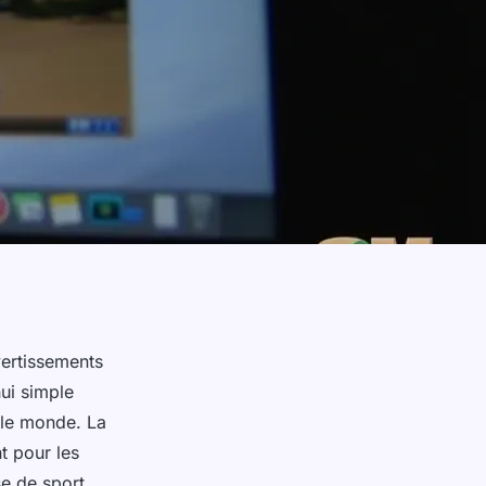
vertissements
hui simple
 le monde. La
t pour les
se de sport,