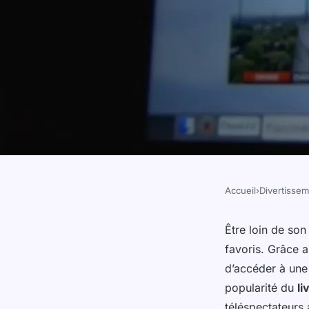
Accueil
›
Divertisse
DIVERTISSEMENT
2m maroc live gratu
Être loin de son
favoris. Grâce 
regarder la télévisi
d’accéder à un
popularité du
li
téléspectateurs