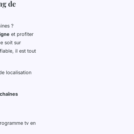
ng de
igne
et profiter
e soit sur
able, il est tout
e localisation
chaînes
programme tv en