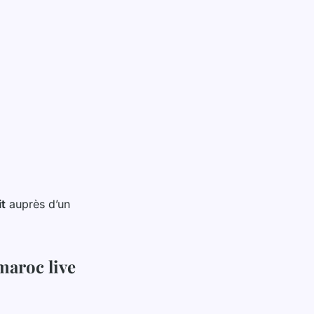
it
auprès d’un
maroc live