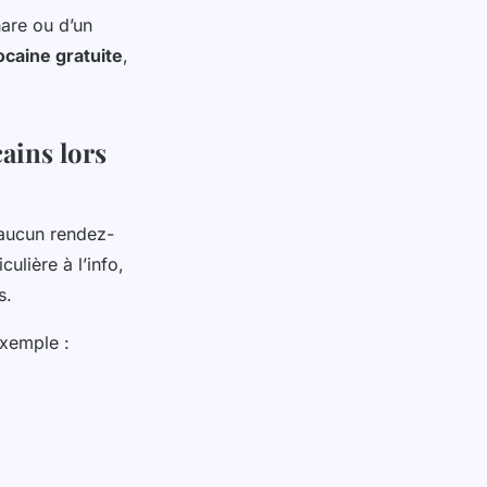
hare ou d’un
ocaine gratuite
,
ains lors
 aucun rendez-
ulière à l’info,
s.
’exemple :