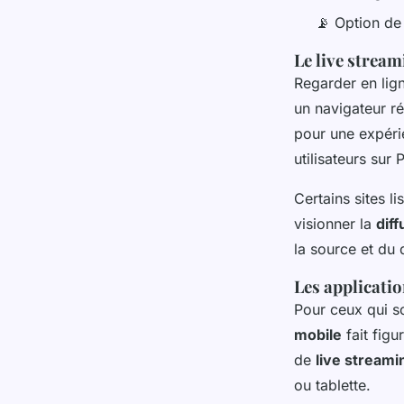
📡 Option d
Le live stream
Regarder en lig
un navigateur réc
pour une expéri
utilisateurs sur
Certains sites l
visionner la
diff
la source et du 
Les applicatio
Pour ceux qui s
mobile
fait figu
de
live stream
ou tablette.