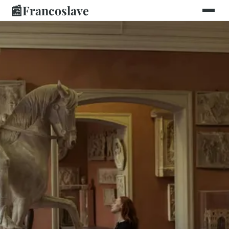
📰
Francoslave