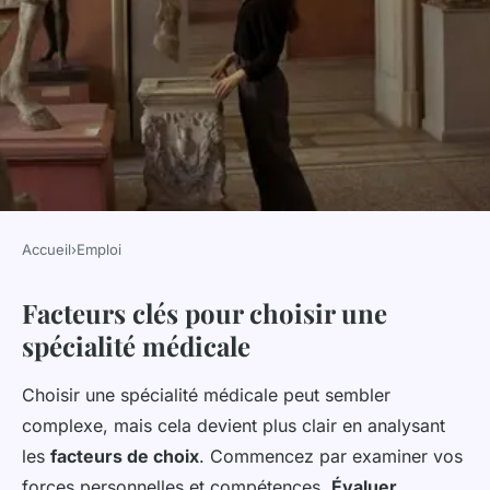
Accueil
›
Emploi
EMPLOI
Facteurs clés pour choisir une
Comment trouver la spécialité
spécialité médicale
médicale parfaite pour vous ?
Choisir une spécialité médicale peut sembler
Eliott
•
13 mars 2025
•
5 min de lecture
complexe, mais cela devient plus clair en analysant
les
facteurs de choix
. Commencez par examiner vos
forces personnelles et compétences.
Évaluer